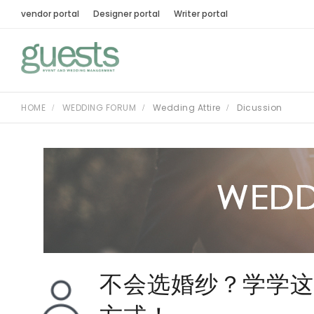
vendor portal
Designer portal
Writer portal
HOME
WEDDING FORUM
Wedding Attire
Dicussion
不会选婚纱？学学这