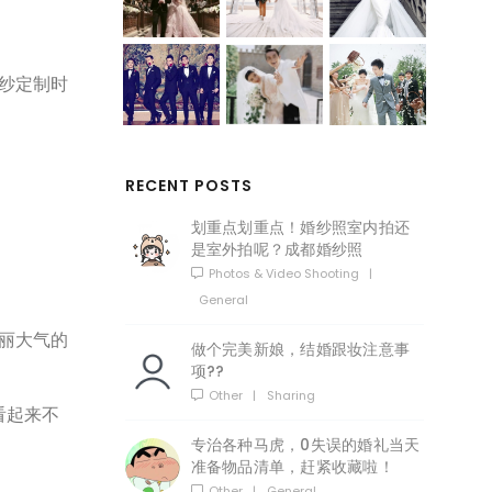
纱定制时
RECENT POSTS
划重点划重点！婚纱照室内拍还
是室外拍呢？成都婚纱照
Photos & Video Shooting
|
General
丽大气的
做个完美新娘，结婚跟妆注意事
项??
Other
|
Sharing
看起来不
专治各种马虎，0失误的婚礼当天
准备物品清单，赶紧收藏啦！
Other
|
General