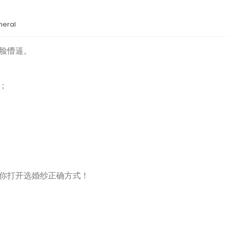
neral
脸懵逼。
；
你打开选婚纱正确方式！