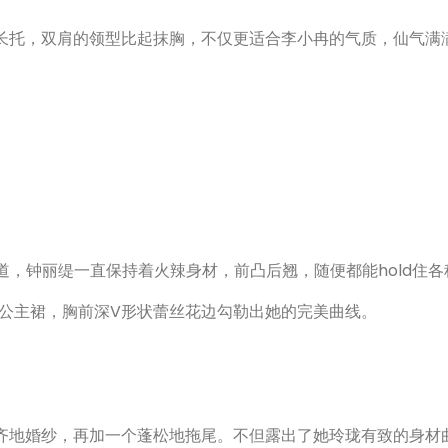
长托，双肩的领型比起抹胸，不仅更适合李小冉的气质，仙气满
，钟丽缇一直保持着火辣身材，前凸后翘，随便都能hold住各
公主裙，胸前深V形状蕾丝花边勾勒出她的完美曲线。
齐地婚纱，再加一个蓬松地拖尾。不但露出了她玲珑有致的身材