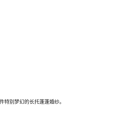
件特别梦幻的长托蓬蓬婚纱。