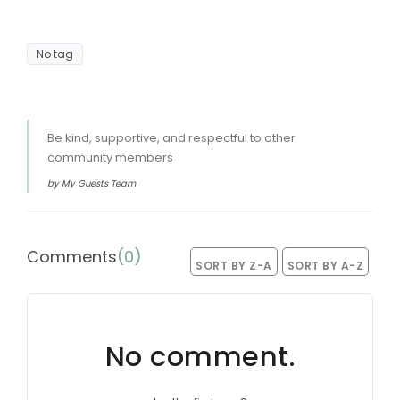
No tag
Be kind, supportive, and respectful to other
community members
by My Guests Team
Comments
(
0
)
SORT BY Z-A
SORT BY A-Z
No comment.