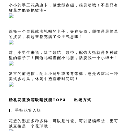
小小的手工花朵边卡，做发型点缀，很灵动哦！不是只有
鲜花才能娇艳欲滴~
选择一个皇冠或者礼帽的卡子，夹在头顶，哪怕是最简单
的披发，看起来都充满了公主气息哦！
对于小男生来说，除了领结、领带，配饰大抵就是各种款
型的帽子了！圆边礼帽搭配小礼服，活脱脱一个小绅士！
复古的前进帽，配上小马甲或者背带裤，总是透露出一种
美式乡村风，休闲中透露着时尚哦！
婚礼花童扮萌吸睛技能TOP3——出场方式
1、手持花篮入场
花篮的形态多种多样，可以是竹筐、可以是编织袋，更可
以直接是一个花球哦！