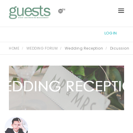
EN
HOME
LOG IN
TUTORIAL
HOME
WEDDING FORUM
Wedding Reception
Dicussion
WEDDING FORUM
THEME DESIGN
REGISTRY