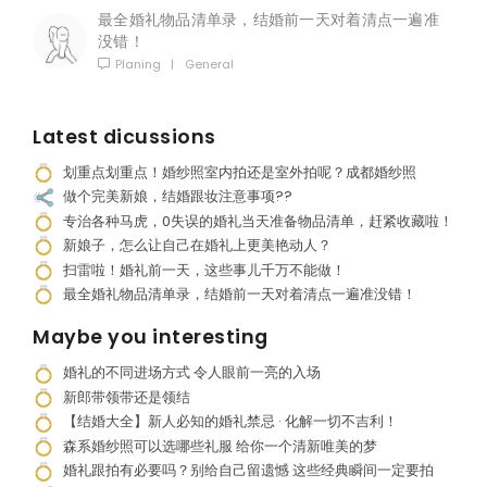
最全婚礼物品清单录，结婚前一天对着清点一遍准
没错！
Planing
|
General
Latest dicussions
划重点划重点！婚纱照室内拍还是室外拍呢？成都婚纱照
做个完美新娘，结婚跟妆注意事项??
专治各种马虎，0失误的婚礼当天准备物品清单，赶紧收藏啦！
新娘子，怎么让自己在婚礼上更美艳动人？
扫雷啦！婚礼前一天，这些事儿千万不能做！
最全婚礼物品清单录，结婚前一天对着清点一遍准没错！
Maybe you interesting
婚礼的不同进场方式 令人眼前一亮的入场
新郎带领带还是领结
【结婚大全】新人必知的婚礼禁忌 · 化解一切不吉利！
森系婚纱照可以选哪些礼服 给你一个清新唯美的梦
婚礼跟拍有必要吗？别给自己留遗憾 这些经典瞬间一定要拍