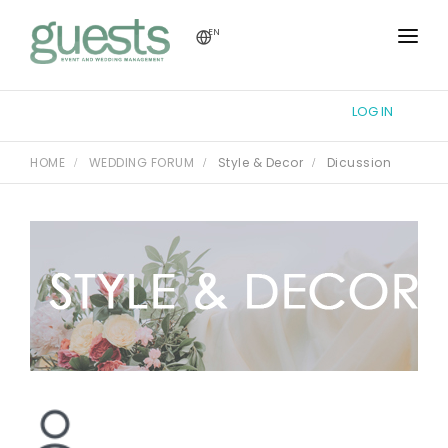
EN
HOME
LOG IN
TUTORIAL
HOME
WEDDING FORUM
Style & Decor
Dicussion
WEDDING FORUM
THEME DESIGN
REGISTRY