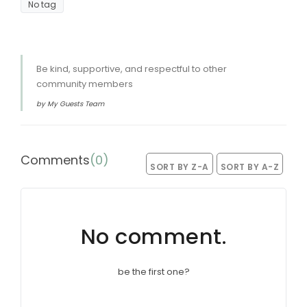
No tag
Be kind, supportive, and respectful to other
community members
by My Guests Team
Comments
(
0
)
SORT BY Z-A
SORT BY A-Z
No comment.
be the first one?