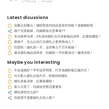
Planing
|
General
Latest dicussions
划重点划重点！婚纱照室内拍还是室外拍呢？成都婚纱照
做个完美新娘，结婚跟妆注意事项??
专治各种马虎，0失误的婚礼当天准备物品清单，赶紧收藏啦！
新娘子，怎么让自己在婚礼上更美艳动人？
扫雷啦！婚礼前一天，这些事儿千万不能做！
最全婚礼物品清单录，结婚前一天对着清点一遍准没错！
Maybe you interesting
不会选婚纱？学学这些明星，打开选婚纱最正确方式！
10大新人婚礼出场方式，惊艳你的婚礼
婚礼筹备清单，赶紧收藏啦！
新人注意了，结婚这些禁忌要避免
婚礼跟拍怎么拍?
到底需不需要婚礼主持人呢？